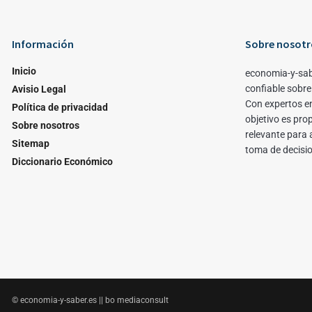
Información
Sobre nosotr
Inicio
economia-y-sab
confiable sobre
Avisio Legal
Con expertos en
Política de privacidad
objetivo es pro
Sobre nosotros
relevante para 
Sitemap
toma de decisi
Diccionario Económico
© economia-y-saber.es || bo mediaconsult