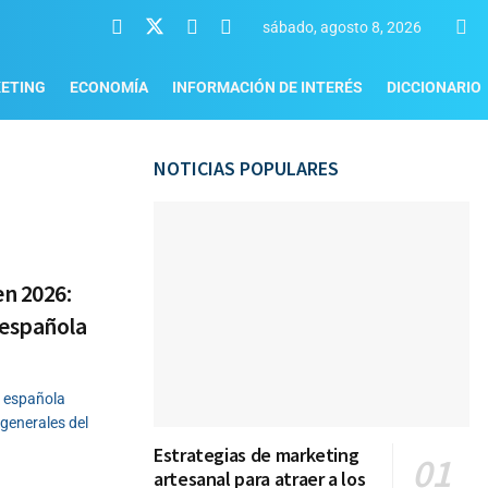
sábado, agosto 8, 2026
ETING
ECONOMÍA
INFORMACIÓN DE INTERÉS
DICCIONARIO
NOTICIAS POPULARES
n 2026:
 española
a española
generales del
Estrategias de marketing
artesanal para atraer a los