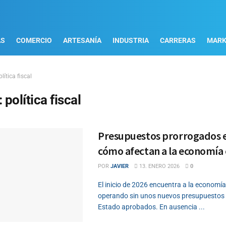
AS
COMERCIO
ARTESANÍA
INDUSTRIA
CARRERAS
MARK
olítica fiscal
:
política fiscal
Presupuestos prorrogados e
cómo afectan a la economía
POR
JAVIER
13. ENERO 2026
0
El inicio de 2026 encuentra a la economí
operando sin unos nuevos presupuestos 
Estado aprobados. En ausencia ...