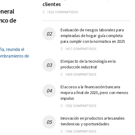
clientes
eneral
1522 COMPARTIDOS
nco de
Evaluación de riesgos laborales para
empleadas de hogar: guía completa
para cumplir con la normativa en 2025
a, reunida el
1417 COMPARTIDOS
nombramiento de
El impacto de la tecnología en la
producción industrial
1409 COMPARTIDOS
El acceso a la financiación bancaria
mejora a final de 2025, pero con menos
impulso
1352 COMPARTIDOS
Innovación en productos artesanales:
tendencias y oportunidades
1346 COMPARTIDOS