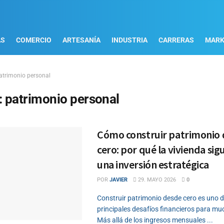
AS
COMERCIO
ARTESANÍA
INDUSTRIA
CARRERAS
MARK
atrimonio personal
:
patrimonio personal
Cómo construir patrimonio
cero: por qué la vivienda sig
una inversión estratégica
POR
JAVIER
29. MAYO 2026
0
Construir patrimonio desde cero es uno d
principales desafíos financieros para mu
Más allá de los ingresos mensuales ...