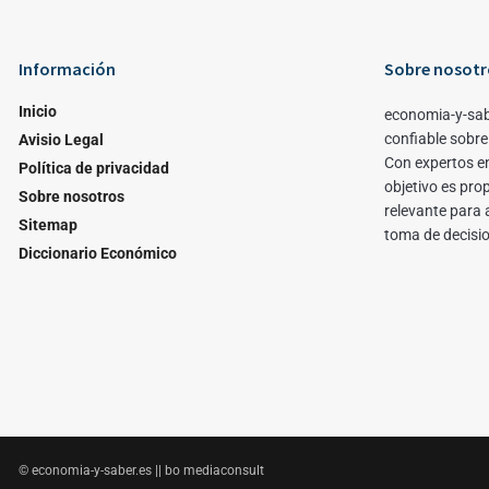
Información
Sobre nosotr
Inicio
economia-y-sab
confiable sobre
Avisio Legal
Con expertos en
Política de privacidad
objetivo es pro
Sobre nosotros
relevante para 
Sitemap
toma de decisi
Diccionario Económico
© economia-y-saber.es || bo mediaconsult