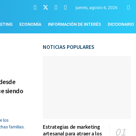
jueves, agosto 6, 2026
ETING
ECONOMÍA
INFORMACIÓN DE INTERÉS
DICCIONARIO
NOTICIAS POPULARES
 desde
ue siendo
e los
Estrategias de marketing
chas familias.
artesanal para atraer a los