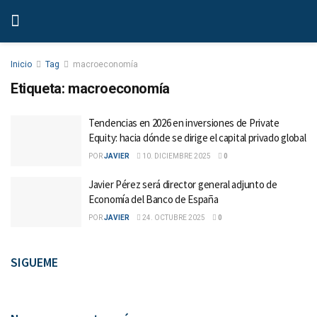
Inicio
Tag
macroeconomía
Etiqueta:
macroeconomía
Tendencias en 2026 en inversiones de Private
Equity: hacia dónde se dirige el capital privado global
POR
JAVIER
10. DICIEMBRE 2025
0
Javier Pérez será director general adjunto de
Economía del Banco de España
POR
JAVIER
24. OCTUBRE 2025
0
SIGUEME