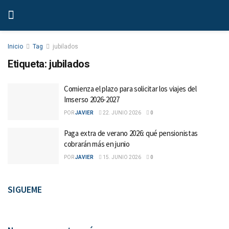
Inicio
Tag
jubilados
Etiqueta:
jubilados
Comienza el plazo para solicitar los viajes del
Imserso 2026-2027
POR
JAVIER
22. JUNIO 2026
0
Paga extra de verano 2026: qué pensionistas
cobrarán más en junio
POR
JAVIER
15. JUNIO 2026
0
SIGUEME