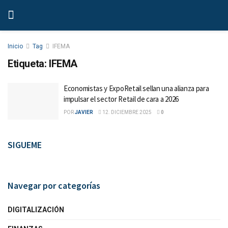
Inicio
Tag
IFEMA
Etiqueta:
IFEMA
Economistas y ExpoRetail sellan una alianza para
impulsar el sector Retail de cara a 2026
POR
JAVIER
12. DICIEMBRE 2025
0
SIGUEME
Navegar por categorías
DIGITALIZACIÓN