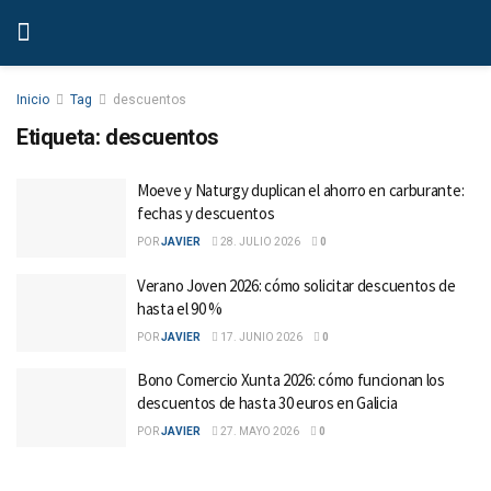
Inicio
Tag
descuentos
Etiqueta:
descuentos
Moeve y Naturgy duplican el ahorro en carburante:
fechas y descuentos
POR
JAVIER
28. JULIO 2026
0
Verano Joven 2026: cómo solicitar descuentos de
hasta el 90 %
POR
JAVIER
17. JUNIO 2026
0
Bono Comercio Xunta 2026: cómo funcionan los
descuentos de hasta 30 euros en Galicia
POR
JAVIER
27. MAYO 2026
0