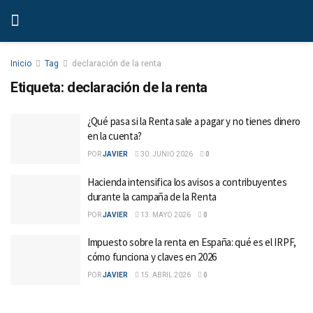
Inicio
Tag
declaración de la renta
Etiqueta:
declaración de la renta
¿Qué pasa si la Renta sale a pagar y no tienes dinero
en la cuenta?
POR
JAVIER
30. JUNIO 2026
0
Hacienda intensifica los avisos a contribuyentes
durante la campaña de la Renta
POR
JAVIER
13. MAYO 2026
0
Impuesto sobre la renta en España: qué es el IRPF,
cómo funciona y claves en 2026
POR
JAVIER
15. ABRIL 2026
0