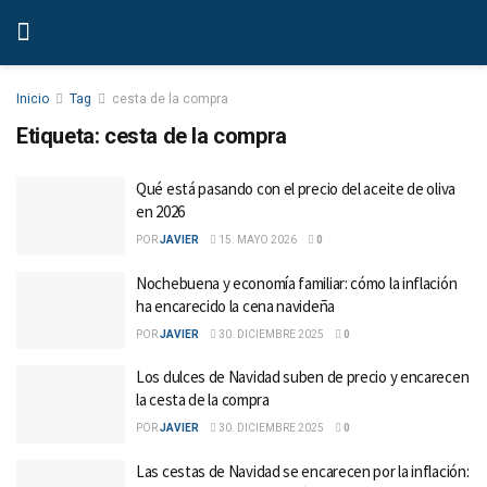
Inicio
Tag
cesta de la compra
Etiqueta:
cesta de la compra
Qué está pasando con el precio del aceite de oliva
en 2026
POR
JAVIER
15. MAYO 2026
0
Nochebuena y economía familiar: cómo la inflación
ha encarecido la cena navideña
POR
JAVIER
30. DICIEMBRE 2025
0
Los dulces de Navidad suben de precio y encarecen
la cesta de la compra
POR
JAVIER
30. DICIEMBRE 2025
0
Las cestas de Navidad se encarecen por la inflación: