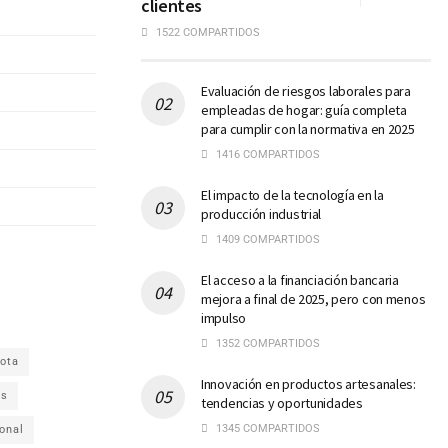
clientes
1522 COMPARTIDOS
Evaluación de riesgos laborales para
empleadas de hogar: guía completa
para cumplir con la normativa en 2025
1416 COMPARTIDOS
El impacto de la tecnología en la
producción industrial
1409 COMPARTIDOS
El acceso a la financiación bancaria
mejora a final de 2025, pero con menos
impulso
1352 COMPARTIDOS
ota
Innovación en productos artesanales:
os
tendencias y oportunidades
1345 COMPARTIDOS
ional