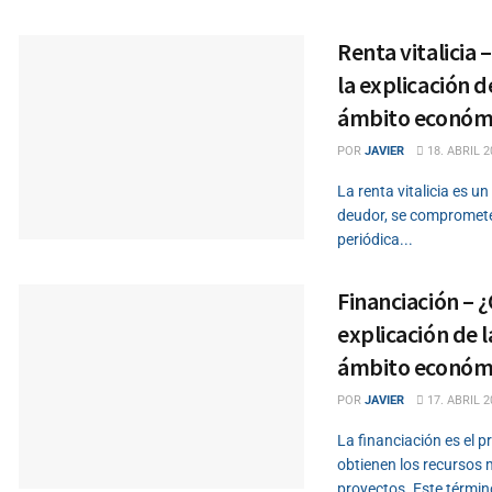
Renta vitalicia –
la explicación de
ámbito económ
POR
JAVIER
18. ABRIL 2
La renta vitalicia es un
deudor, se compromete
periódica...
Financiación – ¿C
explicación de l
ámbito económ
POR
JAVIER
17. ABRIL 2
La financiación es el p
obtienen los recursos 
proyectos. Este términ