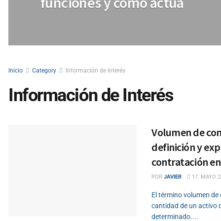
funciones y cómo actúa
Inicio
Category
Información de Interés
Información de Interés
Volumen de cont
definición y ex
contratación e
POR
JAVIER
17. MAYO 2
El término volumen de 
cantidad de un activo 
determinado....