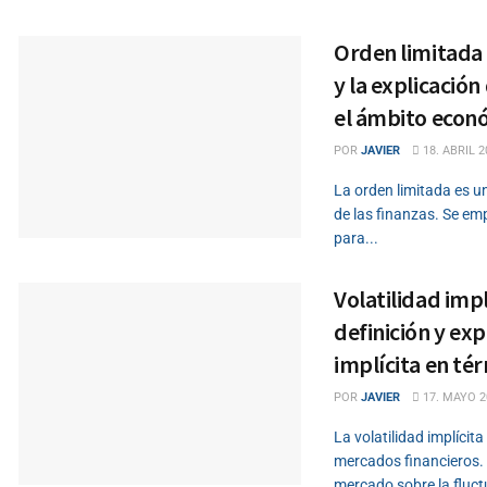
Orden limitada –
y la explicación
el ámbito econ
POR
JAVIER
18. ABRIL 2
La orden limitada es u
de las finanzas. Se emp
para...
Volatilidad impl
definición y exp
implícita en t
POR
JAVIER
17. MAYO 2
La volatilidad implícit
mercados financieros. 
mercado sobre la fluct