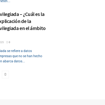
eten...
ilegiada – ¿Cuál es la
xplicación de la
vilegiada en el ámbito
025
0
iada se refiere a datos
empresas que no se han hecho
ón abarca datos...