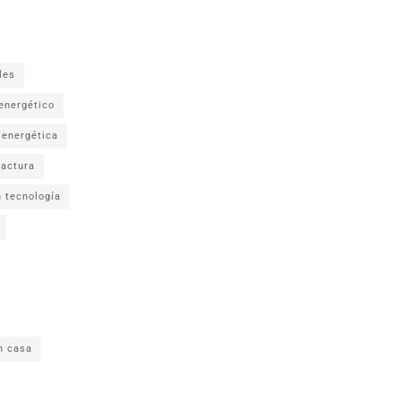
les
energético
 energética
factura
n tecnología
n casa