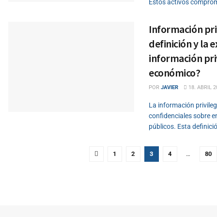
Estos activos comprom
Información priv
definición y la e
información pri
económico?
POR
JAVIER
18. ABRIL 2
La información privileg
confidenciales sobre 
públicos. Esta definici
1
2
3
4
…
80