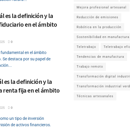
Mejora profesional artesanal
l es la definición y la
Reducción de emisiones
fiduciario en el ámbito
Robótica en la producción
Sostenibilidad en manufactura
025
0
Teletrabajo
Teletrabajo efi
es fundamental en el ámbito
Tendencias de manufactura
. Se destaca por su papel de
ción...
Trabajo remoto
Transformación digital industr
l es la definición y la
Transformación industrial ver
a renta fija en el ámbito
Técnicas artesanales
025
0
 como un tipo de inversión
isión de activos financieros.