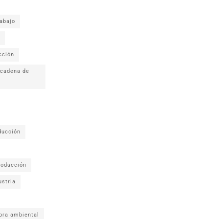
rabajo
cción
 cadena de
ducción
roducción
ustria
ora ambiental