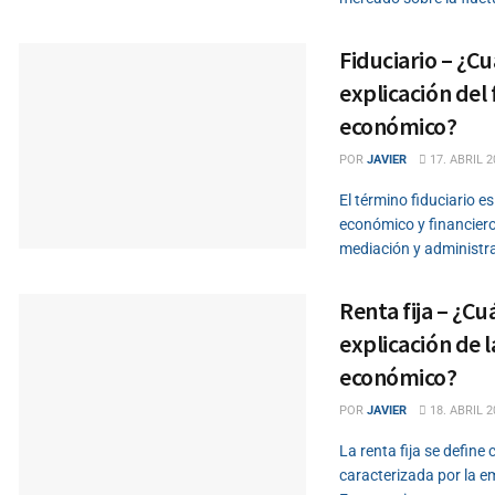
Fiduciario – ¿Cuá
explicación del 
económico?
POR
JAVIER
17. ABRIL 2
El término fiduciario 
económico y financiero
mediación y administra
Renta fija – ¿Cuá
explicación de l
económico?
POR
JAVIER
18. ABRIL 2
La renta fija se define
caracterizada por la em