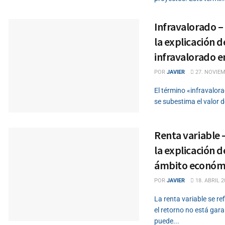
Infravalorado – 
la explicación 
infravalorado e
POR
JAVIER
27. NOVIEM
El término «infravalora
se subestima el valor de
Renta variable –
la explicación d
ámbito económ
POR
JAVIER
18. ABRIL 2
La renta variable se re
el retorno no está gara
puede...