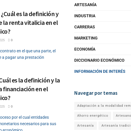
ARTESANÍA
 ¿Cuál es la definición y
INDUSTRIA
 la renta vitalicia en el
CARRERAS
ico?
MARKETING
025
0
ECONOMÍA
 contrato en el que una parte, el
 a pagar una prestación
DICCIONARIO ECONÓMICO
INFORMACIÓN DE INTERÉS
uál es la definición y la
a financiación en el
Navegar por temas
ico?
Adaptación a la modalidad rem
025
0
Ahorro energético
Artesan
roceso por el cual entidades
monetarios necesarios para sus
Artesanía
Artesanía tradic
o económico...