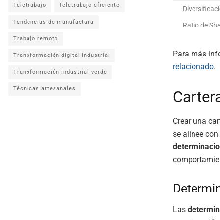
Teletrabajo
Teletrabajo eficiente
Diversificac
Tendencias de manufactura
Ratio de Sh
Trabajo remoto
Para más info
Transformación digital industrial
relacionado
.
Transformación industrial verde
Técnicas artesanales
Carter
Crear una car
se alinee con 
determinacion
comportamien
Determin
Las
determin