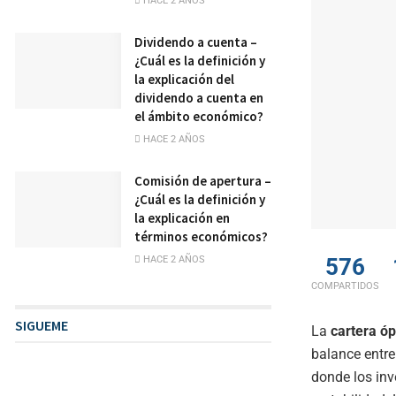
HACE 2 AÑOS
Dividendo a cuenta –
¿Cuál es la definición y
la explicación del
dividendo a cuenta en
el ámbito económico?
HACE 2 AÑOS
Comisión de apertura –
¿Cuál es la definición y
la explicación en
términos económicos?
576
HACE 2 AÑOS
COMPARTIDOS
SIGUEME
La
cartera ó
balance entr
donde los inv