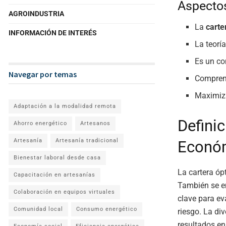
Aspecto
AGROINDUSTRIA
La
carte
INFORMACIÓN DE INTERÉS
La teorí
Es un co
Navegar por temas
Compren
Maximiza
Adaptación a la modalidad remota
Defini
Ahorro energético
Artesanos
Artesanía
Artesanía tradicional
Econó
Bienestar laboral desde casa
La cartera óp
Capacitación en artesanías
También se en
Colaboración en equipos virtuales
clave para ev
Comunidad local
Consumo energético
riesgo. La di
resultados e