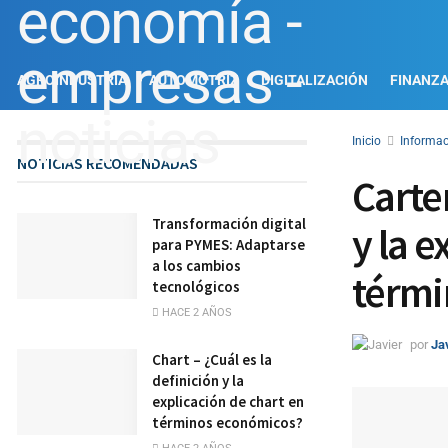
AGROINDUSTRIA
AUTOMOTRIZ
DIGITALIZACIÓN
FINANZ
Inicio
Informac
NOTICIAS RECOMENDADAS
Carte
Transformación digital
y la 
para PYMES: Adaptarse
a los cambios
térmi
tecnológicos
HACE 2 AÑOS
por
Ja
Chart – ¿Cuál es la
definición y la
explicación de chart en
términos económicos?