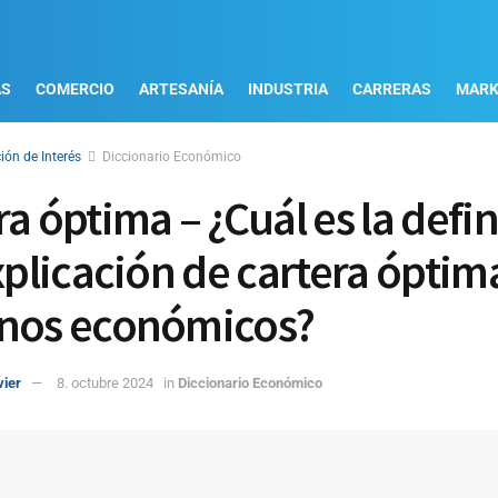
AS
COMERCIO
ARTESANÍA
INDUSTRIA
CARRERAS
MARK
ión de Interés
Diccionario Económico
ra óptima – ¿Cuál es la defi
explicación de cartera óptim
nos económicos?
vier
8. octubre 2024
in
Diccionario Económico