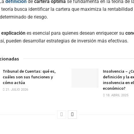
 La
definición
de
cartera óptima
se fundamenta en la teoría de l
a teoría busca identificar la cartera que maximiza la rentabilida
 determinado de riesgo.
a
explicación
es esencial para quienes desean enriquecer su
con
Así, pueden desarrollar estrategias de inversión más efectivas.
acionadas
Tribunal de Cuentas: qué es,
Insolvencia – ¿Cu
cuáles son sus funciones y
definición y la e
cómo actúa
insolvencia en e
económico?
21. JULIO 2026
18. ABRIL 2025