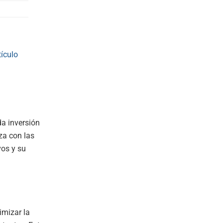
tículo
da inversión
nza con las
vos y su
imizar la