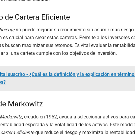
 de Cartera Eficiente
ficiente
no puede mejorar su rendimiento sin asumir más riesgo.
n es crucial para crear estas carteras. Permite a los inversores co
as buscan maximizar sus retornos. Es vital evaluar la rentabilida
ar si una cartera cumple con los objetivos de inversión.
tal suscrito - ¿Cuál es la definición y la explicación en término
os?
de Markowitz
 Markowitz
, creado en 1952, ayuda a seleccionar activos para ca
rentabilidad esperada y la volatilidad de los activos. Este model
a
cartera eficiente
que reduce el riesgo y maximiza la rentabilida