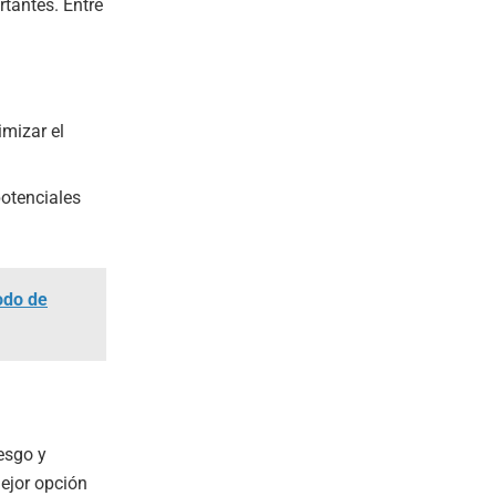
rtantes. Entre
imizar el
potenciales
íodo de
esgo y
mejor opción