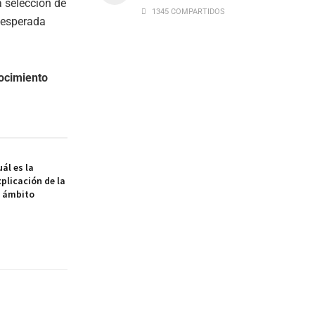
a selección de
1345 COMPARTIDOS
d esperada
ocimiento
ál es la
xplicación de la
l ámbito