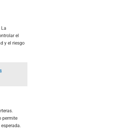
 La
ntrolar el
d y el riesgo
s
rteras.
o permite
d esperada.