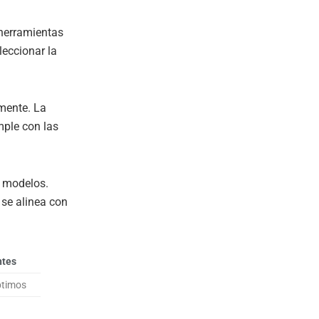
 herramientas
eccionar la
amente. La
mple con las
 modelos.
 se alinea con
ntes
ptimos