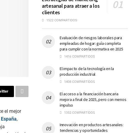
artesanal para atraer a los
clientes
1522 COMPARTIDOS
Evaluación de riesgos laborales para
empleadas de hogar: guía completa
para cumplir con la normativa en 2025
1416 COMPARTIDOS
El impacto de la tecnología en la
producción industrial
1408 COMPARTIDOS
itter
El acceso a la financiación bancaria
mejora a final de 2025, pero con menos
impulso
e el mejor
1352 COMPARTIDOS
n
España
,
Innovación en productos artesanales:
aja
tendencias y oportunidades