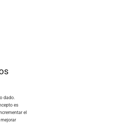
nos
go dado.
ncepto es
incrementar el
y mejorar