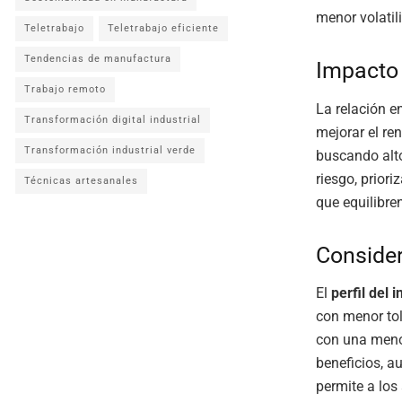
menor volatil
Teletrabajo
Teletrabajo eficiente
Tendencias de manufactura
Impacto 
Trabajo remoto
La relación e
Transformación digital industrial
mejorar el re
Transformación industrial verde
buscando alto
riesgo, prior
Técnicas artesanales
que equilibre
Consider
El
perfil del 
con menor tol
con una menor
beneficios, a
permite a los