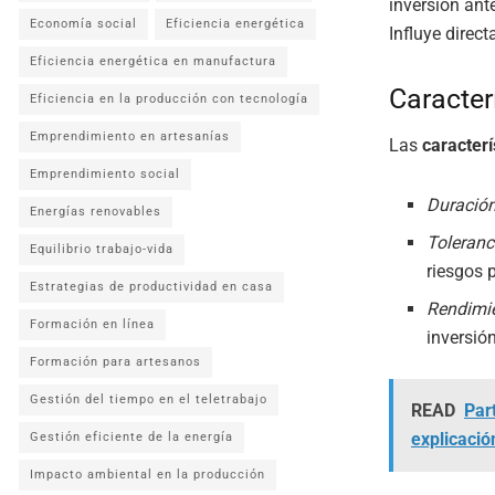
inversión ante
Economía social
Eficiencia energética
Influye direc
Eficiencia energética en manufactura
Caracter
Eficiencia en la producción con tecnología
Emprendimiento en artesanías
Las
caracterí
Emprendimiento social
Duración
Energías renovables
Toleranci
Equilibrio trabajo-vida
riesgos 
Estrategias de productividad en casa
Rendimie
Formación en línea
inversión
Formación para artesanos
Gestión del tiempo en el teletrabajo
READ
Par
explicació
Gestión eficiente de la energía
Impacto ambiental en la producción