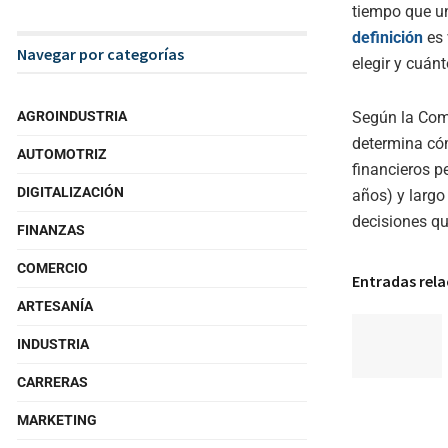
tiempo que un
definición
es 
Navegar por categorías
elegir y cuán
Según la Com
AGROINDUSTRIA
determina cóm
AUTOMOTRIZ
financieros p
DIGITALIZACIÓN
años) y largo
decisiones qu
FINANZAS
COMERCIO
Entradas rel
ARTESANÍA
INDUSTRIA
CARRERAS
MARKETING