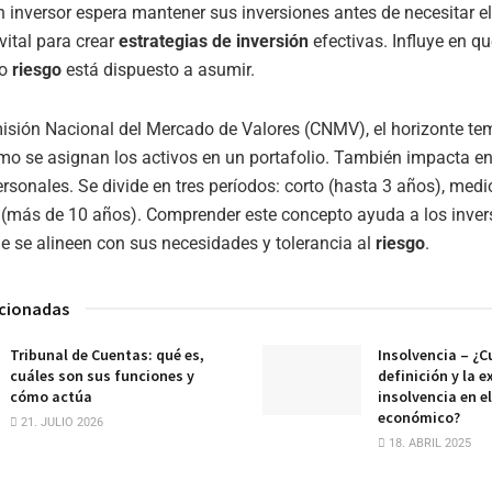
 inversor espera mantener sus inversiones antes de necesitar el
vital para crear
estrategias de inversión
efectivas. Influye en qu
to
riesgo
está dispuesto a asumir.
isión Nacional del Mercado de Valores (CNMV), el horizonte te
o se asignan los activos en un portafolio. También impacta en 
ersonales. Se divide en tres períodos: corto (hasta 3 años), medi
 (más de 10 años). Comprender este concepto ayuda a los inver
e se alineen con sus necesidades y tolerancia al
riesgo
.
acionadas
Tribunal de Cuentas: qué es,
Insolvencia – ¿Cu
cuáles son sus funciones y
definición y la e
cómo actúa
insolvencia en e
económico?
21. JULIO 2026
18. ABRIL 2025