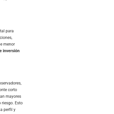
al para
ciones,
 de menor
e inversión
nservadores,
onte corto
scan mayores
 riesgo. Esto
 perfil y