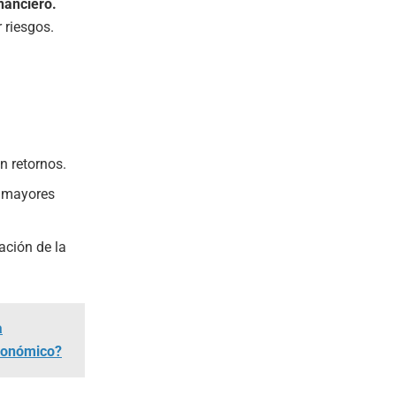
inanciero.
 riesgos.
n retornos.
r mayores
ación de la
a
económico?