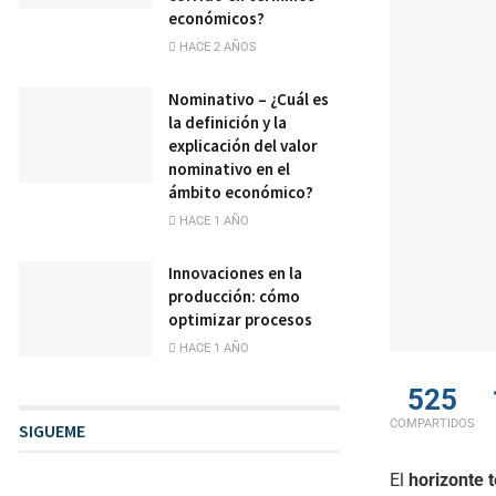
económicos?
HACE 2 AÑOS
Nominativo – ¿Cuál es
la definición y la
explicación del valor
nominativo en el
ámbito económico?
HACE 1 AÑO
Innovaciones en la
producción: cómo
optimizar procesos
HACE 1 AÑO
525
COMPARTIDOS
SIGUEME
El
horizonte 