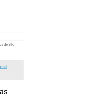
os de alto
n el
las