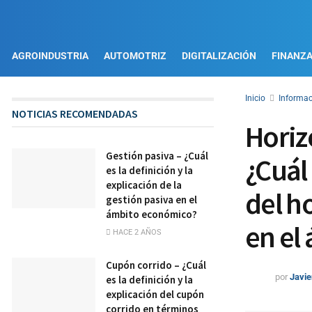
AGROINDUSTRIA
AUTOMOTRIZ
DIGITALIZACIÓN
FINANZ
Inicio
Informac
NOTICIAS RECOMENDADAS
Horiz
Gestión pasiva – ¿Cuál
¿Cuál 
es la definición y la
explicación de la
del h
gestión pasiva en el
ámbito económico?
en el
HACE 2 AÑOS
Cupón corrido – ¿Cuál
por
Javie
es la definición y la
explicación del cupón
corrido en términos