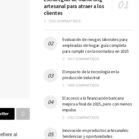
artesanal para atraer a los
clientes
1522 COMPARTIDOS
Evaluación de riesgos laborales para
empleadas de hogar: guía completa
para cumplir con la normativa en 2025
1417 COMPARTIDOS
El impacto de la tecnología en la
producción industrial
1409 COMPARTIDOS
El acceso a la financiación bancaria
mejora a final de 2025, pero con menos
impulso
itter
1352 COMPARTIDOS
Innovación en productos artesanales:
refiere al
tendencias y oportunidades