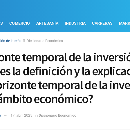
AS
COMERCIO
ARTESANÍA
INDUSTRIA
CARRERAS
MARK
ión de Interés
Diccionario Económico
onte temporal de la inversi
es la definición y la explica
orizonte temporal de la inv
 ámbito económico?
r
17. abril 2025
in
Diccionario Económico