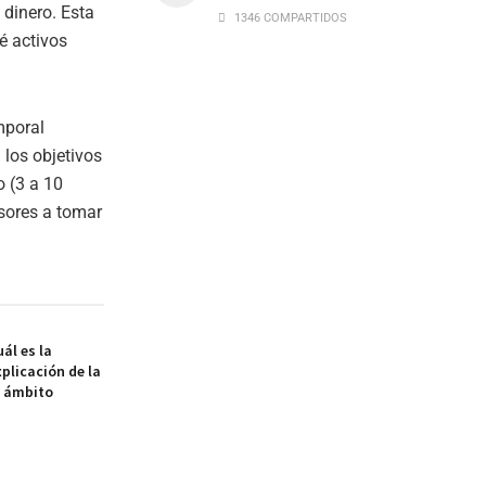
 dinero. Esta
1346 COMPARTIDOS
é activos
mporal
los objetivos
o (3 a 10
sores a tomar
ál es la
xplicación de la
l ámbito