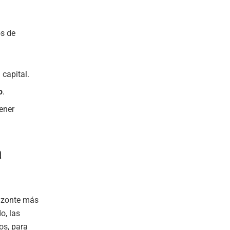
os de
 capital.
o
.
ener
a
izonte más
o, las
os, para