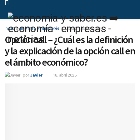
Inicio
Información de Interés
Diccionario Económico
Opción call – ¿Cuál es la definición
y la explicación de la opción call en
el ámbito económico?
por
Javier
18. abril 2025