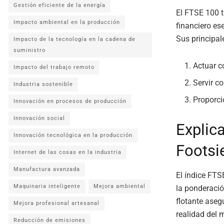
Gestión eficiente de la energía
El FTSE 100 t
Impacto ambiental en la producción
financiero es
Sus principal
Impacto de la tecnología en la cadena de
suministro
Actuar c
Impacto del trabajo remoto
Servir c
Industria sostenible
Proporci
Innovación en procesos de producción
Innovación social
Explic
Innovación tecnológica en la producción
Footsi
Internet de las cosas en la industria
Manufactura avanzada
El índice FT
Maquinaria inteligente
Mejora ambiental
la ponderació
flotante aseg
Mejora profesional artesanal
realidad del 
Reducción de emisiones