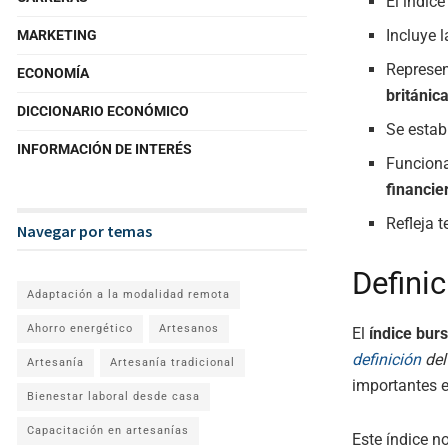
El índic
Incluye 
MARKETING
Represe
ECONOMÍA
británica
DICCIONARIO ECONÓMICO
Se estab
INFORMACIÓN DE INTERÉS
Funciona
financie
Refleja 
Navegar por temas
Definic
Adaptación a la modalidad remota
Ahorro energético
Artesanos
El
índice burs
definición
del
Artesanía
Artesanía tradicional
importantes e
Bienestar laboral desde casa
Capacitación en artesanías
Este índice n