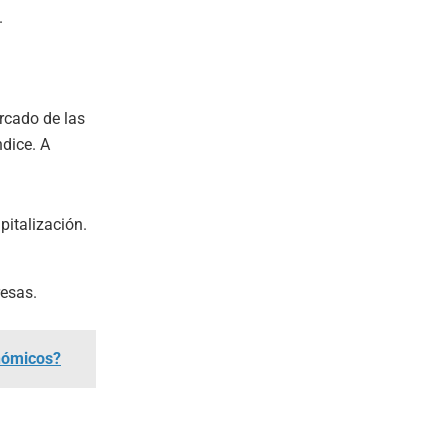
.
rcado de las
dice. A
italización.
resas.
onómicos?