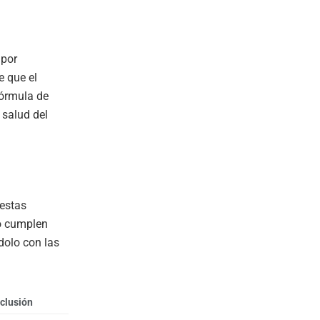
 por
e que el
fórmula de
 salud del
 estas
no cumplen
dolo con las
xclusión