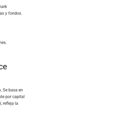
mark
ras y fondos.
nes.
ce
. Se basa en
te por capital
 refleja la