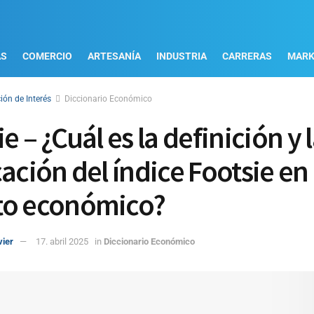
AS
COMERCIO
ARTESANÍA
INDUSTRIA
CARRERAS
MARK
ión de Interés
Diccionario Económico
e – ¿Cuál es la definición y 
ación del índice Footsie en 
to económico?
vier
17. abril 2025
in
Diccionario Económico