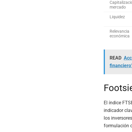
Capitalizaci
mercado
Liquidez
Relevancia
económica
READ
Acc
financiero
Footsi
El índice FT
indicador cla
los inversore
formulación d