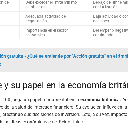
ón de
Debe exceder el límite mínimo
Debajo del límite m
establecido
capitalización
Adecuada actividad de
Baja actividad o co
negociación
acciones
Importancia en el sector
Desempeño negati
económico
continuado
ión gratuita - ¿Qué se entiende por "Acción gratuita" en el ámb
?
e y su papel en la economía britá
SE 100 juega un papel fundamental en la
economía británica.
Ac
ve de la salud del mercado financiero. Su evolución influye en l
s, afectando sus decisiones de inversión. Esto, a su vez, impacta
e políticas económicas en el Reino Unido.