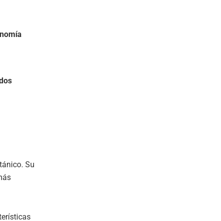
nomía
dos
tánico. Su
 más
erísticas