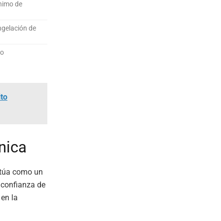
ínimo de
ngelación de
vo
ito
nica
túa como un
a confianza de
 en la