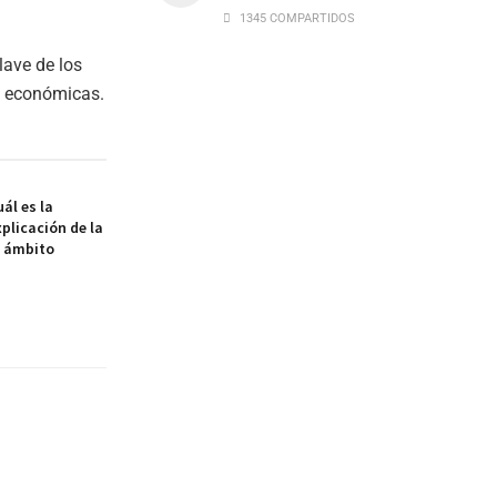
1345 COMPARTIDOS
lave de los
s económicas.
ál es la
xplicación de la
l ámbito