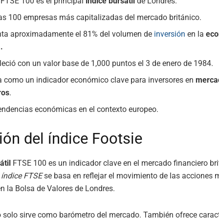
e FTSE 100 es el principal
índice bursátil
de Londres.
las 100 empresas más capitalizadas del mercado británico.
nta aproximadamente el 81% del volumen de
inversión
en la
eco
.
leció con un valor base de 1,000 puntos el 3 de enero de 1984.
 como un indicador económico clave para inversores en
merca
ros
.
tendencias económicas en el contexto europeo.
ión del índice Footsie
átil
FTSE 100 es un indicador clave en el mercado financiero bri
 índice FTSE
se basa en reflejar el movimiento de las acciones
n la Bolsa de Valores de Londres.
o solo sirve como barómetro del mercado. También ofrece caract