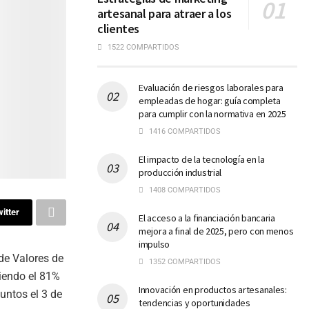
artesanal para atraer a los
clientes
1522 COMPARTIDOS
Evaluación de riesgos laborales para
empleadas de hogar: guía completa
para cumplir con la normativa en 2025
1416 COMPARTIDOS
El impacto de la tecnología en la
producción industrial
1408 COMPARTIDOS
itter
El acceso a la financiación bancaria
mejora a final de 2025, pero con menos
impulso
 de Valores de
1352 COMPARTIDOS
riendo el 81%
Innovación en productos artesanales:
untos el 3 de
tendencias y oportunidades