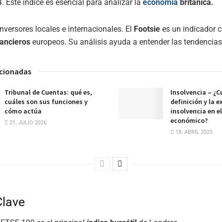
. Este índice es esencial para analizar la
economía
británica.
inversores locales e internacionales. El
Footsie
es un indicador c
ancieros
europeos. Su análisis ayuda a entender las tendencia
acionadas
Tribunal de Cuentas: qué es,
Insolvencia – ¿Cu
cuáles son sus funciones y
definición y la e
cómo actúa
insolvencia en e
económico?
21. JULIO 2026
18. ABRIL 2025
Clave