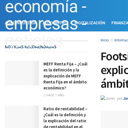
AGROINDUSTRIA
AUTOMOTRIZ
DIGITALIZACIÓN
FINANZ
Inicio
Informac
NOTICIAS RECOMENDADAS
Footsi
MEFF Renta Fija – ¿Cuál
explic
es la definición y la
explicación de MEFF
ámbi
Renta Fija en el ámbito
económico?
HACE 1 AÑO
por
Ja
Ratio de rentabilidad –
¿Cuál es la definición y
la explicación del ratio
de rentabilidad en el