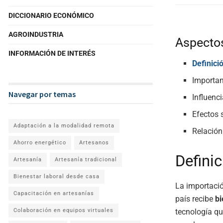
DICCIONARIO ECONÓMICO
AGROINDUSTRIA
Aspectos
INFORMACIÓN DE INTERÉS
Definici
Importan
Navegar por temas
Influenc
Efectos 
Adaptación a la modalidad remota
Relación
Ahorro energético
Artesanos
Defini
Artesanía
Artesanía tradicional
Bienestar laboral desde casa
La importació
Capacitación en artesanías
país recibe
bi
tecnología qu
Colaboración en equipos virtuales