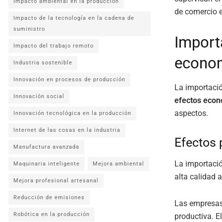
Impacto ambiental en la producción
de comercio e
Impacto de la tecnología en la cadena de
suministro
Importa
Impacto del trabajo remoto
econom
Industria sostenible
Innovación en procesos de producción
La importació
Innovación social
efectos eco
aspectos.
Innovación tecnológica en la producción
Internet de las cosas en la industria
Efectos 
Manufactura avanzada
La importació
Maquinaria inteligente
Mejora ambiental
alta calidad 
Mejora profesional artesanal
Reducción de emisiones
Las empresas
Robótica en la producción
productiva. E