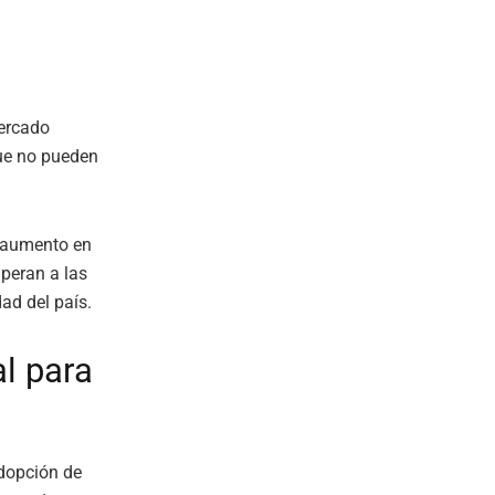
mercado
ue no pueden
n aumento en
peran a las
ad del país.
al para
adopción de