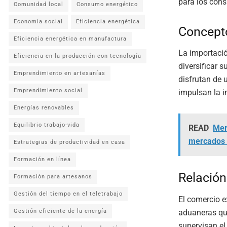
para los con
Comunidad local
Consumo energético
Economía social
Eficiencia energética
Concept
Eficiencia energética en manufactura
La importació
Eficiencia en la producción con tecnología
diversificar 
Emprendimiento en artesanías
disfrutan de 
Emprendimiento social
impulsan la i
Energías renovables
Equilibrio trabajo-vida
READ
Mer
mercados 
Estrategias de productividad en casa
Formación en línea
Relación
Formación para artesanos
Gestión del tiempo en el teletrabajo
El comercio e
aduaneras qu
Gestión eficiente de la energía
supervisan el