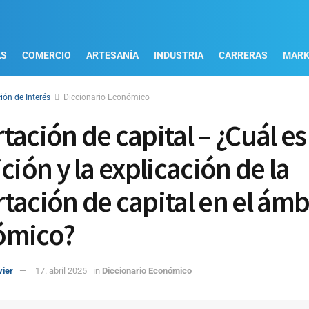
AS
COMERCIO
ARTESANÍA
INDUSTRIA
CARRERAS
MARK
ión de Interés
Diccionario Económico
ación de capital – ¿Cuál es 
ción y la explicación de la
tación de capital en el ámb
ómico?
vier
17. abril 2025
in
Diccionario Económico