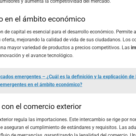
sumidores y aumenta la competitividad del mercado.
o en el ámbito económico
n de capital es esencial para el desarrollo económico. Permite 
su oferta, mejorando la calidad de vida de sus ciudadanos. Los
una mayor variedad de productos a precios competitivos. Las
im
nnovación y el avance tecnológico.
cados emergentes – ¿Cuál es la definición y la explicación de 
emergentes en el ámbito económico?
 con el comercio exterior
xterior regula las importaciones. Este intercambio se rige por n
e aseguran el cumplimiento de estándares y requisitos. Las ad
 flujo de mercancías, garantizando la legalidad del comercio. U