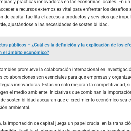
impias y prácticas innovadoras en las economías locales. En u
acceder a recursos externos es vital para enfrentar los desafíos
n de capital facilita el acceso a productos y servicios que impu
rde
, ajustándose a las necesidades de sostenibilidad.
tos públicos – ¿Cuál es la definición y la explicación de los ef
en el ámbito económico?
también promueve la colaboración internacional en investigaci
as colaboraciones son esenciales para que empresas y organiza
tegias innovadoras. Estas no solo mejoran la competitividad, s
gen el medio ambiente. Iniciativas que combinan la importación
 de sostenibilidad aseguran que el crecimiento económico sea 
ción ambiental.
, la importación de capital juega un papel crucial en la transici
stenible
. Facilita el intercambio de conocimientos y tecnologías