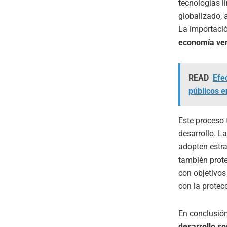
tecnologías l
globalizado, 
La importació
economía ve
READ
Efec
públicos 
Este proceso 
desarrollo. L
adopten estra
también prote
con objetivos
con la protec
En conclusión
desarrollo so