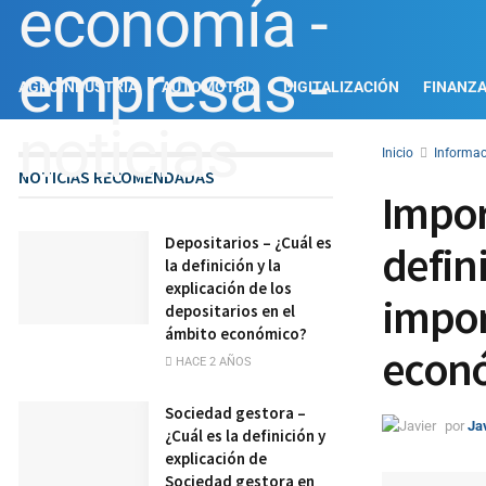
AGROINDUSTRIA
AUTOMOTRIZ
DIGITALIZACIÓN
FINANZ
Inicio
Informac
NOTICIAS RECOMENDADAS
Import
Depositarios – ¿Cuál es
defini
la definición y la
explicación de los
impor
depositarios en el
ámbito económico?
econ
HACE 2 AÑOS
Sociedad gestora –
por
Ja
¿Cuál es la definición y
explicación de
Sociedad gestora en