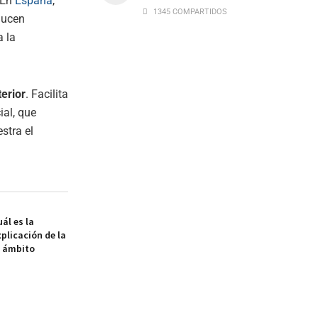
 En
España
,
1345 COMPARTIDOS
ducen
a la
erior
. Facilita
ial, que
stra el
ál es la
xplicación de la
l ámbito