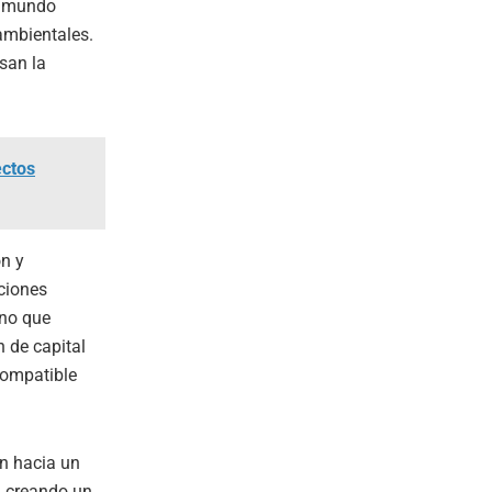
n mundo
 ambientales.
lsan la
ectos
ón y
ciones
ino que
 de capital
compatible
ón hacia un
, creando un