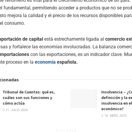
ste fenómeno es vital para el crecimiento económico de un país.
el fundamental, permitiendo acceder a productos que no se pro
sto mejora la calidad y el precio de los recursos disponibles par
 el consumo.
mportación de capital
está estrechamente ligada al
comercio ext
ivisas y fortalece las economías involucradas. La balanza comerc
importaciones
con las exportaciones, es un indicador clave. Mue
te proceso en la
economía
española.
acionadas
Tribunal de Cuentas: qué es,
Insolvencia – ¿Cu
cuáles son sus funciones y
definición y la e
cómo actúa
insolvencia en e
económico?
21. JULIO 2026
18. ABRIL 2025