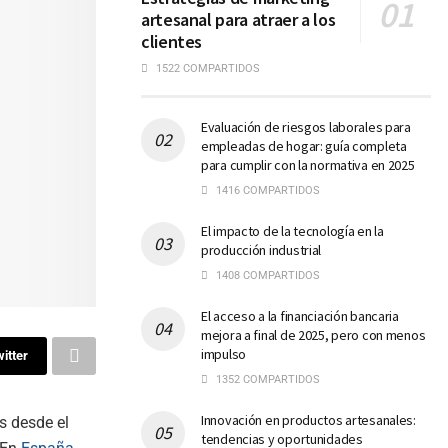
artesanal para atraer a los
clientes
1522 COMPARTIDOS
Evaluación de riesgos laborales para
empleadas de hogar: guía completa
para cumplir con la normativa en 2025
1416 COMPARTIDOS
El impacto de la tecnología en la
producción industrial
1408 COMPARTIDOS
El acceso a la financiación bancaria
mejora a final de 2025, pero con menos
impulso
itter
1352 COMPARTIDOS
Innovación en productos artesanales:
s desde el
tendencias y oportunidades