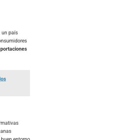
a un país
 consumidores
portaciones
los
ormativas
uanas
n buen entorno