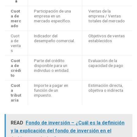
a
Cuot
Participación de una
Ventas de la
a de
empresa en un
empresa / Ventas
merc
mercado específico.
totales del mercado
ado
Cuot
Indicador del
Objetivos de ventas
a de
desempeño comercial.
establecidos
venta
s
Cuot
Parte del crédito
Evaluación de la
a de
disponible para un
capacidad de pago
crédi
individuo o entidad.
to
Cuot
Importe a pagar en
Estimación directa,
a
función de un
objetiva o indirecta
tribut
impuesto.
aria
READ
Fondo de inversión – ¿Cuál es la definición
y la explicación del fondo de inversión en el