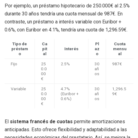
Por ejemplo, un préstamo hipotecario de 250.000€ al 2.5%
durante 30 años tendría una cuota mensual de 987€. En
contraste, un préstamo a interés variable con Euribor +
0.6%, con Euribor en 4.1%, tendría una cuota de 1,296.59€.
Tipo de
Ca
Pl
Cuota
préstam
pit
Interés
az
mensu
o
al
o
al
Fijo
25
2.5%
30
987€
0.0
añ
00
os
€
Variable
25
4.7%
30
1,296.5
0.0
(Euribor +
añ
9€
00
0.6%)
os
€
El
sistema francés de cuotas
permite amortizaciones
anticipadas. Esto ofrece flexibilidad y adaptabilidad a las
necesidades económicas del prestatario. Así, se mejora la