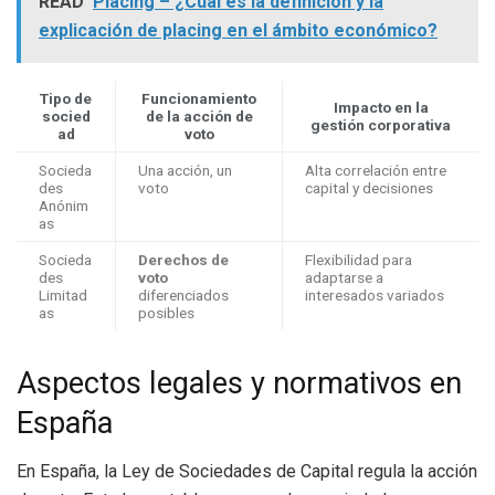
READ
Placing – ¿Cuál es la definición y la
explicación de placing en el ámbito económico?
Tipo de
Funcionamiento
Impacto en la
socied
de la acción de
gestión corporativa
ad
voto
Socieda
Una acción, un
Alta correlación entre
des
voto
capital y decisiones
Anónim
as
Socieda
Derechos de
Flexibilidad para
des
voto
adaptarse a
Limitad
diferenciados
interesados variados
as
posibles
Aspectos legales y normativos en
España
En España, la Ley de Sociedades de Capital regula la acción