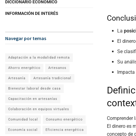
DICCIONARIO ECONÓMICO
INFORMACIÓN DE INTERÉS
Conclusi
La
posic
Navegar por temas
El diner
Se clasi
Adaptación a la modalidad remota
Su anális
Ahorro energético
Artesanos
Impacta 
Artesanía
Artesanía tradicional
Definic
Bienestar laboral desde casa
Capacitación en artesanías
contex
Colaboración en equipos virtuales
Comprender la
Comunidad local
Consumo energético
El dinero es 
Economía social
Eficiencia energética
concepto de di