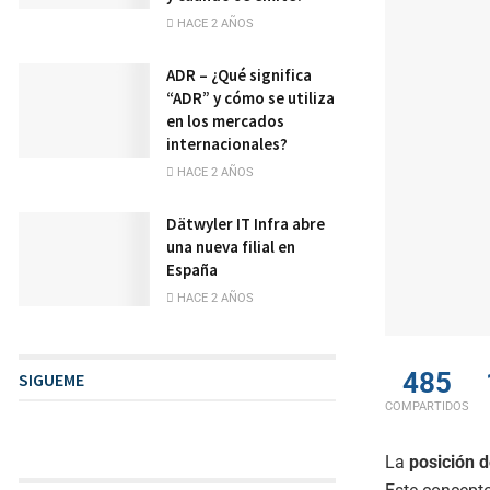
HACE 2 AÑOS
ADR – ¿Qué significa
“ADR” y cómo se utiliza
en los mercados
internacionales?
HACE 2 AÑOS
Dätwyler IT Infra abre
una nueva filial en
España
HACE 2 AÑOS
485
SIGUEME
COMPARTIDOS
La
posición d