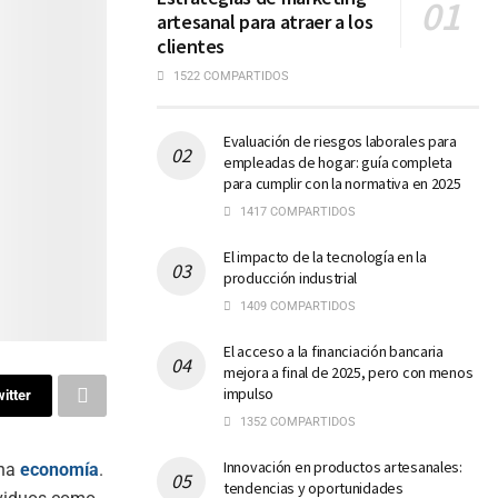
artesanal para atraer a los
clientes
1522 COMPARTIDOS
Evaluación de riesgos laborales para
empleadas de hogar: guía completa
para cumplir con la normativa en 2025
1417 COMPARTIDOS
El impacto de la tecnología en la
producción industrial
1409 COMPARTIDOS
El acceso a la financiación bancaria
mejora a final de 2025, pero con menos
impulso
itter
1352 COMPARTIDOS
Innovación en productos artesanales:
una
economía
.
tendencias y oportunidades