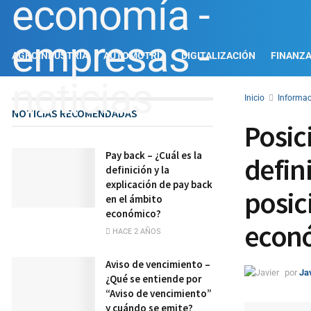
AGROINDUSTRIA
AUTOMOTRIZ
DIGITALIZACIÓN
FINANZ
Inicio
Informac
NOTICIAS RECOMENDADAS
Posici
Pay back – ¿Cuál es la
defini
definición y la
explicación de pay back
posic
en el ámbito
económico?
econ
HACE 2 AÑOS
Aviso de vencimiento –
por
Ja
¿Qué se entiende por
“Aviso de vencimiento”
y cuándo se emite?