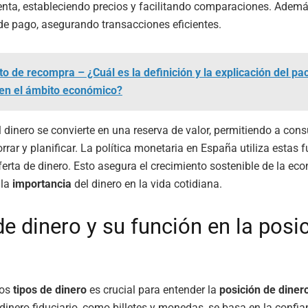
nta, estableciendo precios y facilitando comparaciones. Ademá
e pago, asegurando transacciones eficientes.
to de recompra – ¿Cuál es la definición y la explicación del pa
en el ámbito económico?
l dinero se convierte en una reserva de valor, permitiendo a con
rar y planificar. La política monetaria en España utiliza estas 
oferta de dinero. Esto asegura el crecimiento sostenible de la ec
 la
importancia
del dinero en la vida cotidiana.
de dinero y su función en la posi
los
tipos de dinero
es crucial para entender la
posición de diner
dinero fiduciario, como billetes y monedas, se basa en la confia