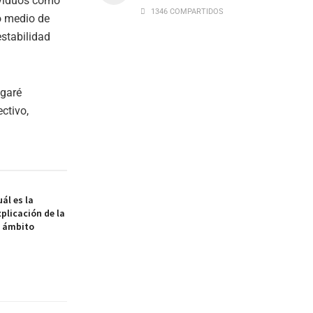
dividuos como
1346 COMPARTIDOS
o medio de
estabilidad
agaré
ctivo,
ál es la
xplicación de la
l ámbito