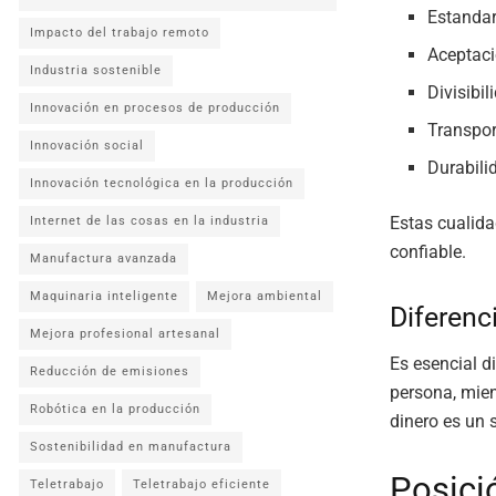
Estandar
Impacto del trabajo remoto
Aceptaci
Industria sostenible
Divisibi
Innovación en procesos de producción
Transport
Innovación social
Durabili
Innovación tecnológica en la producción
Estas cualida
Internet de las cosas en la industria
confiable.
Manufactura avanzada
Maquinaria inteligente
Mejora ambiental
Diferenc
Mejora profesional artesanal
Es esencial d
Reducción de emisiones
persona, mien
Robótica en la producción
dinero es un s
Sostenibilidad en manufactura
Posici
Teletrabajo
Teletrabajo eficiente