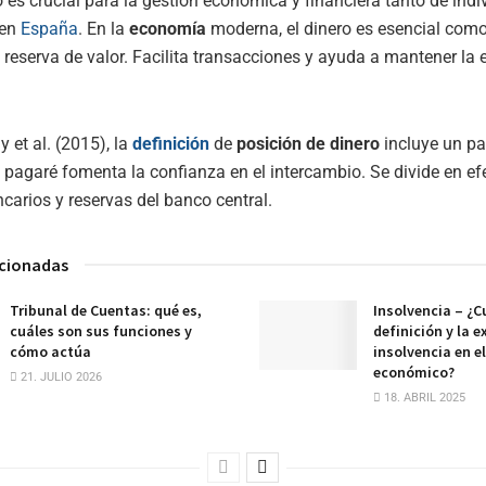
 es crucial para la gestión económica y financiera tanto de in
 en
España
. En la
economía
moderna, el dinero es esencial com
 reserva de valor. Facilita transacciones y ayuda a mantener la 
et al. (2015), la
definición
de
posición de dinero
incluye un p
e pagaré fomenta la confianza en el intercambio. Se divide en efe
carios y reservas del banco central.
acionadas
Tribunal de Cuentas: qué es,
Insolvencia – ¿Cu
cuáles son sus funciones y
definición y la e
cómo actúa
insolvencia en e
económico?
21. JULIO 2026
18. ABRIL 2025