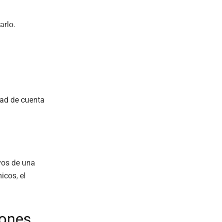
arlo.
dad de cuenta
ivos de una
icos, el
iones