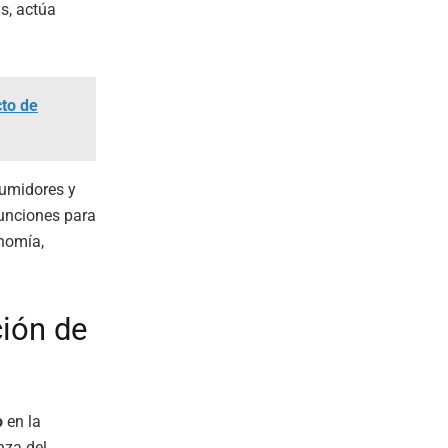
s, actúa
cto de
sumidores y
funciones para
onomía,
ción de
o
en la
nza del