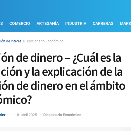
AS
COMERCIO
ARTESANÍA
INDUSTRIA
CARRERAS
MARK
ión de Interés
Diccionario Económico
ón de dinero – ¿Cuál es la
ción y la explicación de la
ión de dinero en el ámbito
ómico?
vier
18. abril 2025
in
Diccionario Económico