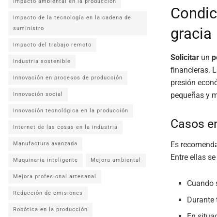
Impacto ambiental en la producción
Condic
Impacto de la tecnología en la cadena de
gracia
suministro
Impacto del trabajo remoto
Solicitar
un
p
Industria sostenible
financieras. 
Innovación en procesos de producción
presión econó
pequeñas y mi
Innovación social
Innovación tecnológica en la producción
Casos en
Internet de las cosas en la industria
Es recomendab
Manufactura avanzada
Entre ellas s
Maquinaria inteligente
Mejora ambiental
Mejora profesional artesanal
Cuando s
Reducción de emisiones
Durante 
Robótica en la producción
En situa