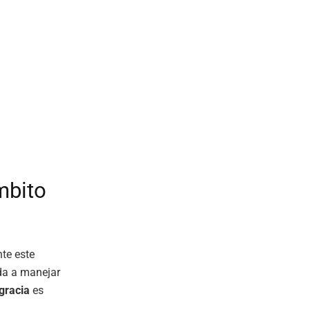
mbito
te este
da a manejar
gracia
es