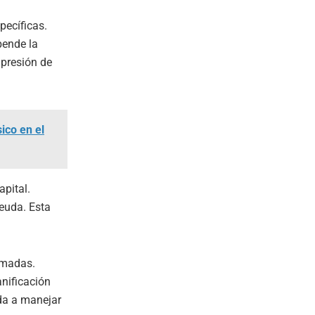
pecíficas.
pende la
 presión de
ico en el
apital.
deuda. Esta
rmadas.
anificación
da a manejar