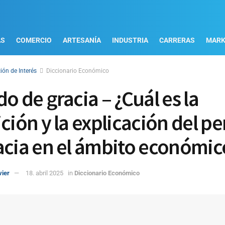
AS
COMERCIO
ARTESANÍA
INDUSTRIA
CARRERAS
MARK
ión de Interés
Diccionario Económico
o de gracia – ¿Cuál es la
ición y la explicación del p
acia en el ámbito económic
vier
18. abril 2025
in
Diccionario Económico