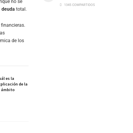
unque no se
1345 COMPARTIDOS
a
deuda
total.
 financieras.
ias
ómica de los
ál es la
xplicación de la
l ámbito