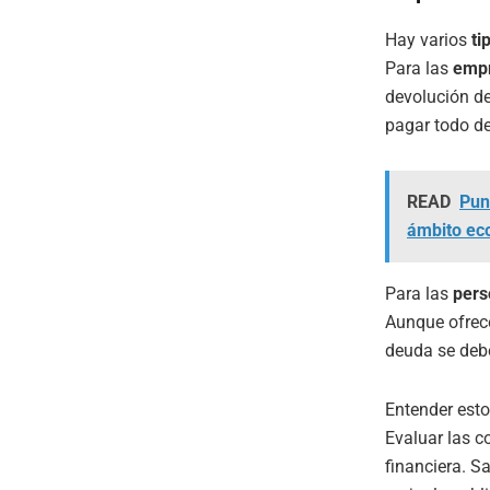
Hay varios
ti
Para las
emp
devolución de
pagar todo de
READ
Punt
ámbito ec
Para las
pers
Aunque ofrece
deuda se debe
Entender esto
Evaluar las c
financiera. Sa