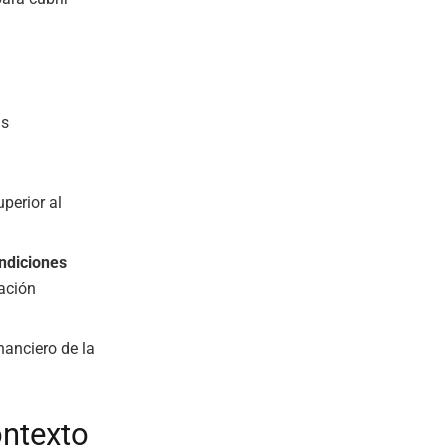
as
perior al
ndiciones
ación
nanciero de la
ontexto