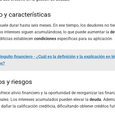
 y características
suele durar hasta seis meses. En ese tiempo, los deudores no ti
los intereses siguen acumulándose, lo que puede aumentar la
de
diticias establecen
condiciones
específicas para su aplicación.
inguito financiero - ¿Cuál es la definición y la explicación en 
os?
os y riesgos
frece alivio financiero y la oportunidad de reorganizar las finan
eales. Los intereses acumulados pueden elevar la
deuda
. Ademá
añar la calificación crediticia, dificultando obtener créditos fut