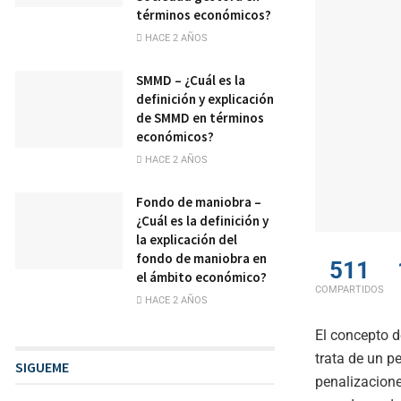
términos económicos?
HACE 2 AÑOS
SMMD – ¿Cuál es la
definición y explicación
de SMMD en términos
económicos?
HACE 2 AÑOS
Fondo de maniobra –
¿Cuál es la definición y
la explicación del
fondo de maniobra en
511
el ámbito económico?
COMPARTIDOS
HACE 2 AÑOS
El concepto 
trata de un p
SIGUEME
penalizacion