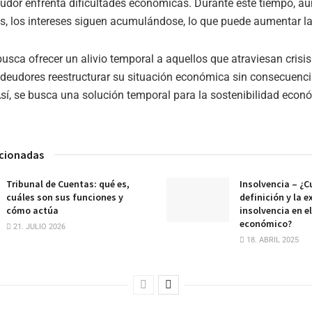
dor enfrenta dificultades económicas. Durante este tiempo, a
s, los intereses siguen acumulándose, lo que puede aumentar l
busca ofrecer un alivio temporal a aquellos que atraviesan crisis
 deudores reestructurar su situación económica sin consecuenc
sí, se busca una solución temporal para la sostenibilidad econ
acionadas
Tribunal de Cuentas: qué es,
Insolvencia – ¿Cu
cuáles son sus funciones y
definición y la e
cómo actúa
insolvencia en e
económico?
21. JULIO 2026
18. ABRIL 2025