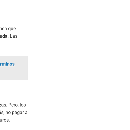
enen que
uda
. Las
términos
zas. Pero, los
s, no pagar a
uros.