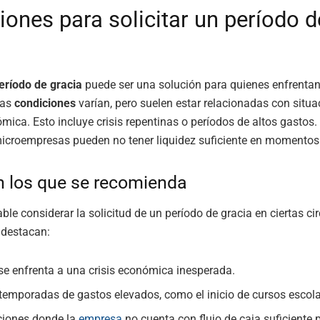
iones para solicitar un período d
eríodo de gracia
puede ser una solución para quienes enfrentan
Las
condiciones
varían, pero suelen estar relacionadas con situa
mica. Esto incluye crisis repentinas o períodos de altos gastos.
croempresas pueden no tener liquidez suficiente en momentos c
 los que se recomienda
le considerar la solicitud de un período de gracia en ciertas ci
e destacan:
e enfrenta a una crisis económica inesperada.
temporadas de gastos elevados, como el inicio de cursos escola
ciones donde la
empresa
no cuenta con flujo de caja suficiente 