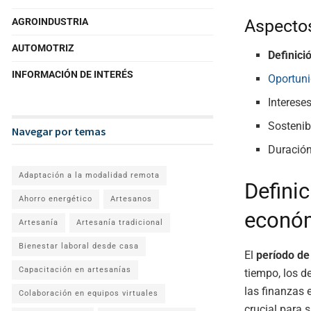
Aspecto
AGROINDUSTRIA
AUTOMOTRIZ
Definici
INFORMACIÓN DE INTERÉS
Oportun
Interese
Sostenib
Navegar por temas
Duració
Adaptación a la modalidad remota
Definic
Ahorro energético
Artesanos
econó
Artesanía
Artesanía tradicional
Bienestar laboral desde casa
El
período de
Capacitación en artesanías
tiempo, los d
las finanzas 
Colaboración en equipos virtuales
crucial para 