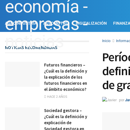
AGROINDUSTRIA
AUTOMOTRIZ
DIGITALIZACIÓN
FINANZ
Inicio
Informac
NOTICIAS RECOMENDADAS
Períod
Futuros financieros –
defin
¿Cuál es la definición y
la explicación de los
de gr
futuros financieros en
el ámbito económico?
HACE 2 AÑOS
por
Ja
Sociedad gestora –
¿Cuál es la definición y
explicación de
Sociedad gestora en