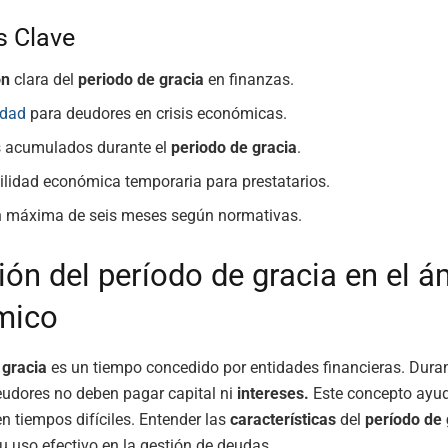
s Clave
ón
clara del
periodo de gracia
en finanzas.
idad
para deudores en crisis económicas.
s acumulados durante el
periodo de gracia
.
ilidad económica temporaria para prestatarios.
n máxima de seis meses según normativas.
ión del período de gracia en el á
mico
 gracia
es un tiempo concedido por entidades financieras. Duran
eudores no deben pagar capital ni
intereses.
Este concepto ayu
en tiempos difíciles. Entender las
características
del
período de 
su uso efectivo en la gestión de deudas.