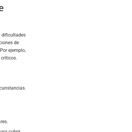
e
 dificultades
ciones de
 Por ejemplo,
ríticos.
rcunstancias.
res.
para cubrir