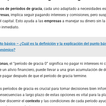
pos de períodos de gracia
, cada uno adaptado a necesidades es
resas
, implica seguir pagando intereses y comisiones, pero sus
l capital. Esto ayuda a las
empresas
a manejar su dinero sin la
 inmediato.
o básico – ¿Cuál es la definición y la explicación del punto bás
onómico?
onas
, el “período de gracia 0” significa no pagar ni intereses ni c
 un alivio financiero, puede llevar a una gran acumulación de 
 pagar después de que el período de gracia termine.
s períodos de gracia es crucial para tomar decisiones bien info
onsecuencias a largo plazo de estas opciones es vital para la pl
ber discernir el
contexto
y las condiciones de cada período ayu