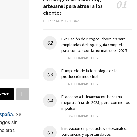
artesanal para atraer a los
clientes
1522 COMPARTIDOS
Evaluación de riesgos laborales para
empleadas de hogar: guía completa
para cumplir con la normativa en 2025
1416 COMPARTIDOS
El impacto de la tecnología en la
producción industrial
1408 COMPARTIDOS
itter
El acceso a la financiación bancaria
mejora a final de 2025, pero con menos
impulso
spaña
.
Se
1352 COMPARTIDOS
agos sin
Innovación en productos artesanales:
ncieras
tendencias y oportunidades