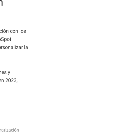
n
cción con los
bSpot
ersonalizar la
mes y
en 2023,
.
matización