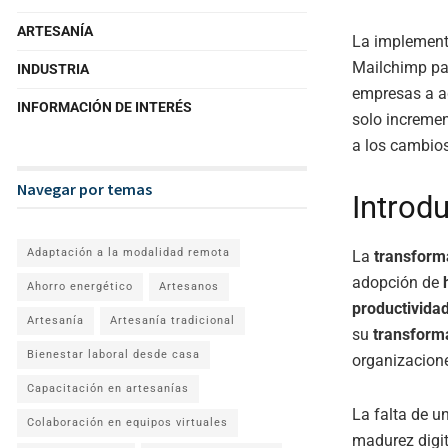
ARTESANÍA
La implement
Mailchimp pa
INDUSTRIA
empresas a a
INFORMACIÓN DE INTERÉS
solo increme
a los cambios
Navegar por temas
Introdu
Adaptación a la modalidad remota
La
transforma
adopción de
Ahorro energético
Artesanos
productivida
Artesanía
Artesanía tradicional
su
transforma
Bienestar laboral desde casa
organizacione
Capacitación en artesanías
La falta de un
Colaboración en equipos virtuales
madurez digit