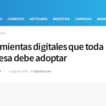
AS
COMERCIO
ARTESANÍA
INDUSTRIA
CARRERAS
MARK
ación
mientas digitales que toda
sa debe adoptar
r
6. agosto 2025
in
Digitalización