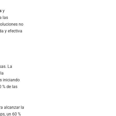
s
y
a las
soluciones no
a y efectiva
l
sas. La
la
s iniciando
0 % de las
ra alcanzar la
ups, un 60 %