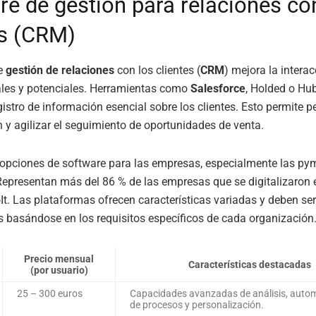
re de gestión para relaciones co
es (CRM)
e
gestión de relaciones
con los clientes (
CRM
) mejora la intera
ales y potenciales. Herramientas como
Salesforce
, Holded o Hu
egistro de información esencial sobre los clientes. Esto permite p
y agilizar el seguimiento de oportunidades de venta.
 opciones de software para las empresas, especialmente las py
epresentan más del 86 % de las empresas que se digitalizaron 
t. Las plataformas ofrecen características variadas y deben ser
 basándose en los requisitos específicos de cada organización
Precio mensual
Características destacadas
(por usuario)
25 – 300 euros
Capacidades avanzadas de análisis, auto
de procesos y personalización.