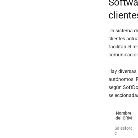
Softwa
client
Un sistema d
clientes actu
facilitan el r
comunicación 
Hay diversas
autónomos. R
según SoftDoI
seleccionadas
Nombre
del CRM
Salesforc
e