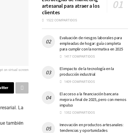
artesanal para atraer a los
clientes
1522 COMPARTIDOS
Evaluación de riesgos laborales para
empleadas de hogar: guía completa
para cumplir con la normativa en 2025
1417 COMPARTIDOS
El impacto de la tecnología en la
t on virtual screen
producción industrial
1409 COMPARTIDOS
itter
El acceso a la financiación bancaria
mejora a final de 2025, pero con menos
impulso
resarial. La
1352 COMPARTIDOS
que también
Innovación en productos artesanales:
tendencias y oportunidades