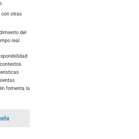
s.
 con otras
dimiento del
empo real.
sponibilidad
contextos.
erísticas
mientas
én fomenta la
paña