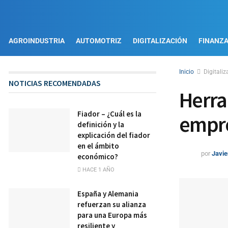
AGROINDUSTRIA
AUTOMOTRIZ
DIGITALIZACIÓN
FINANZ
Inicio
Digitaliz
NOTICIAS RECOMENDADAS
Herra
Fiador – ¿Cuál es la
empre
definición y la
explicación del fiador
en el ámbito
por
Javie
económico?
HACE 1 AÑO
España y Alemania
refuerzan su alianza
para una Europa más
resiliente y