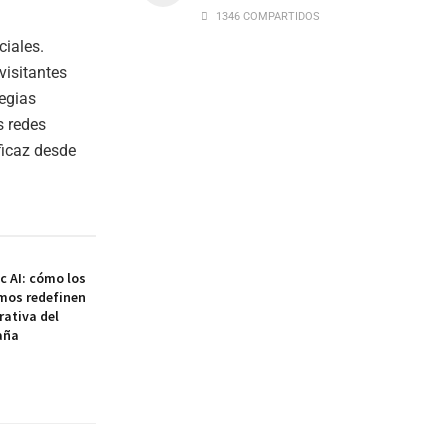
1346 COMPARTIDOS
iales.
visitantes
tegias
s redes
ficaz desde
ic AI: cómo los
mos redefinen
rativa del
aña