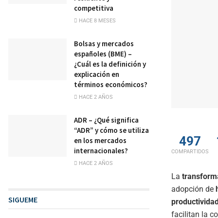
competitiva
HACE 8 MESES
Bolsas y mercados
españoles (BME) –
¿Cuál es la definición y
explicación en
términos económicos?
HACE 2 AÑOS
ADR – ¿Qué significa
“ADR” y cómo se utiliza
497
en los mercados
internacionales?
COMPARTIDOS
HACE 2 AÑOS
La
transforma
adopción de
SIGUEME
productivida
facilitan la 