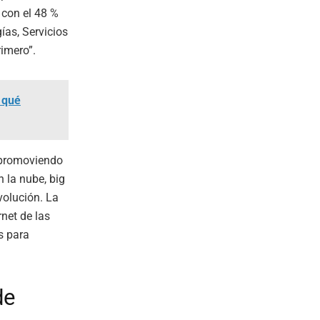
 con el 48 %
ías, Servicios
rimero”.
 qué
 promoviendo
 la nube, big
volución. La
rnet de las
s para
de