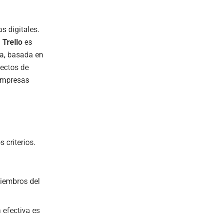
s digitales.
.
Trello
es
ma, basada en
yectos de
 empresas
 criterios.
miembros del
 efectiva es