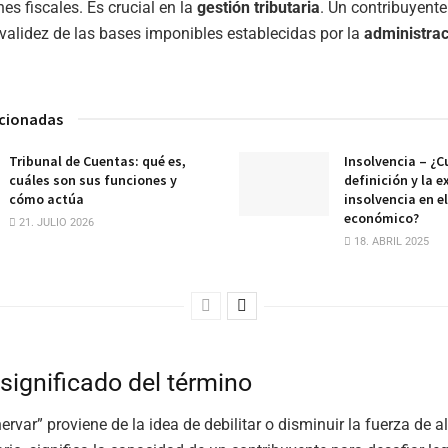
es fiscales. Es crucial en la
gestión tributaria
. Un contribuyent
 validez de las bases imponibles establecidas por la
administra
acionadas
Tribunal de Cuentas: qué es,
Insolvencia – ¿Cu
cuáles son sus funciones y
definición y la e
cómo actúa
insolvencia en e
económico?
21. JULIO 2026
18. ABRIL 2025
 significado del término
ervar” proviene de la idea de debilitar o disminuir la fuerza de al