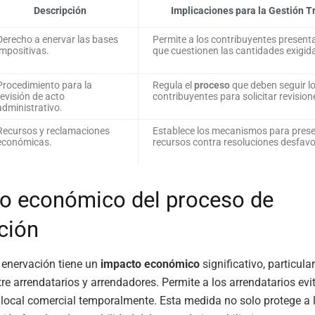
Descripción
Implicaciones para la Gestión Tr
Derecho a enervar las bases
Permite a los contribuyentes present
impositivas.
que cuestionen las cantidades exigid
Procedimiento para la
Regula el
proceso
que deben seguir l
revisión de acto
contribuyentes para solicitar revision
administrativo.
Recursos y reclamaciones
Establece los mecanismos para pres
económicas.
recursos contra resoluciones desfavo
o económico del proceso de
ción
 enervación tiene un
impacto económico
significativo, particul
tre arrendatarios y arrendadores. Permite a los arrendatarios evit
 local comercial temporalmente. Esta medida no solo protege a l