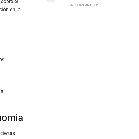
 sobre el
1346 COMPARTIDOS
ción en la
os.
an
onomía
 ciertas