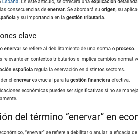
n
España
. En este artículo, se ofrecerá una
explicación
detallada
las consecuencias de
enervar
. Se abordará su
origen
, su aplica
spañola
y su importancia en la
gestión tributaria
.
ones clave
no
enervar
se refiere al debilitamiento de una norma o
proceso
.
s relevante en contextos tributarios e implica cambios normativ
lación española
regula la enervación en distintos sectores.
der el
enervar
es crucial para la
gestión financiera
efectiva.
icaciones económicas pueden ser significativas si no se manej
amente.
ción del término “enervar” en ec
conómico, “enervar” se refiere a debilitar o anular la eficacia de