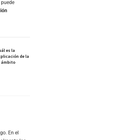
e puede
ción
ál es la
xplicación de la
l ámbito
go. En el