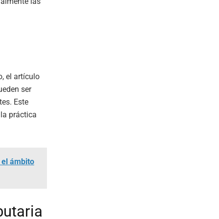
galmente las
 el artículo
ueden ser
es. Este
la práctica
 el ámbito
butaria