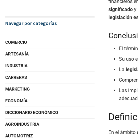
financieros e
significado
y 
legislación e
Navegar por categorías
Conclusi
COMERCIO
El térmi
ARTESANÍA
Su uso e
INDUSTRIA
La
legis
CARRERAS
Compren
MARKETING
Las impl
adecuad
ECONOMÍA
DICCIONARIO ECONÓMICO
Defini
AGROINDUSTRIA
En el ámbito e
AUTOMOTRIZ