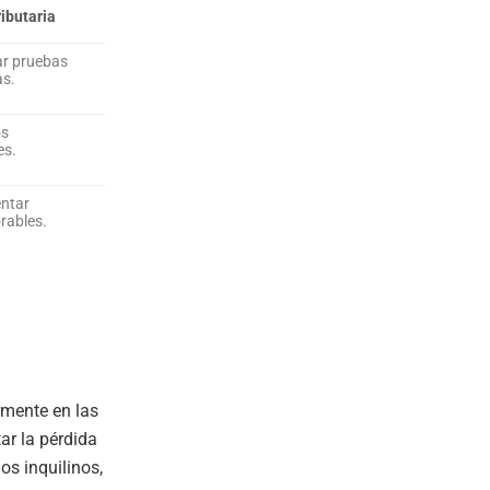
ibutaria
ar pruebas
as.
os
es.
entar
rables.
armente en las
ar la pérdida
os inquilinos,