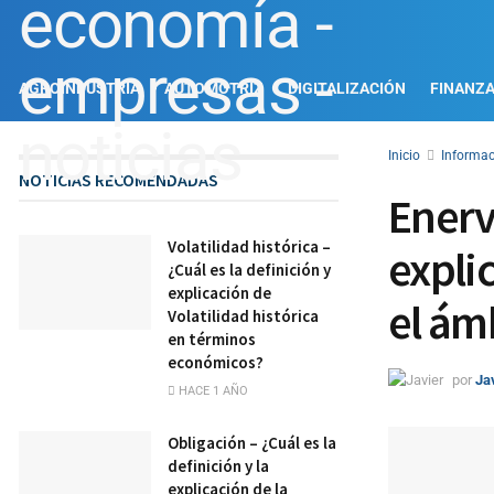
AGROINDUSTRIA
AUTOMOTRIZ
DIGITALIZACIÓN
FINANZ
Inicio
Informac
NOTICIAS RECOMENDADAS
Enerva
Volatilidad histórica –
expli
¿Cuál es la definición y
explicación de
el ám
Volatilidad histórica
en términos
económicos?
por
Ja
HACE 1 AÑO
Obligación – ¿Cuál es la
definición y la
explicación de la