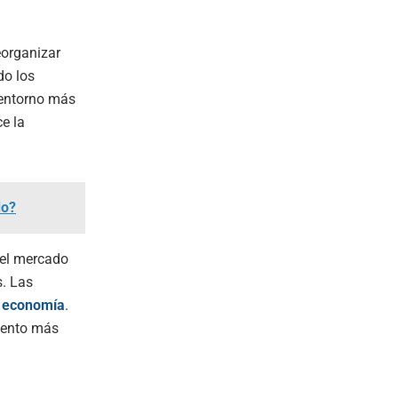
eorganizar
do los
n entorno más
e la
do?
 el mercado
s. Las
a
economía
.
iento más