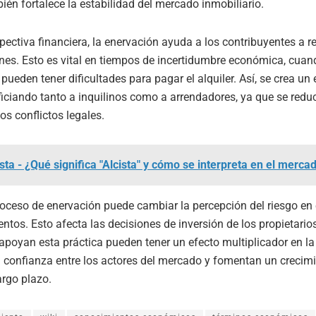
ién fortalece la estabilidad del mercado inmobiliario.
pectiva financiera, la enervación ayuda a los contribuyentes a r
nes. Esto es vital en tiempos de incertidumbre económica, cuan
 pueden tener dificultades para pagar el alquiler. Así, se crea u
ficiando tanto a inquilinos como a arrendadores, ya que se reduc
os conflictos legales.
ista - ¿Qué significa "Alcista" y cómo se interpreta en el merca
oceso de enervación puede cambiar la percepción del riesgo en
ntos. Esto afecta las decisiones de inversión de los propietario
 apoyan esta práctica pueden tener un efecto multiplicador en l
 confianza entre los actores del mercado y fomentan un crecim
argo plazo.