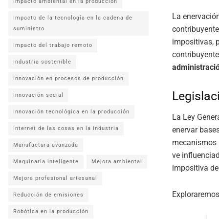
Impacto ambiental en la producción
La enervació
Impacto de la tecnología en la cadena de
contribuyente
suministro
impositivas, 
Impacto del trabajo remoto
contribuyente
Industria sostenible
administració
Innovación en procesos de producción
Legislac
Innovación social
Innovación tecnológica en la producción
La Ley Genera
enervar bases
Internet de las cosas en la industria
mecanismos pa
Manufactura avanzada
ve influenciad
Maquinaria inteligente
Mejora ambiental
impositiva de
Mejora profesional artesanal
Exploraremos
Reducción de emisiones
Robótica en la producción