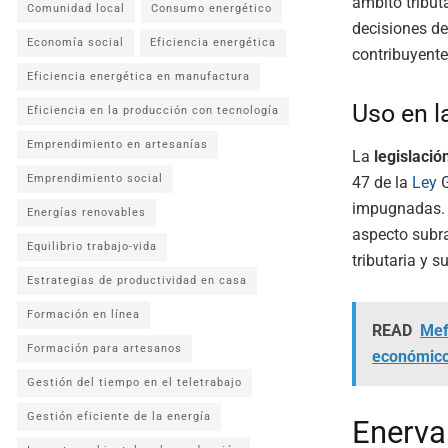
ámbito tribut
Comunidad local
Consumo energético
decisiones de
Economía social
Eficiencia energética
contribuyente
Eficiencia energética en manufactura
Uso en l
Eficiencia en la producción con tecnología
Emprendimiento en artesanías
La
legislació
Emprendimiento social
47 de la
Ley
G
impugnadas. 
Energías renovables
aspecto subr
Equilibrio trabajo-vida
tributaria y s
Estrategias de productividad en casa
Formación en línea
READ
Mef
Formación para artesanos
económic
Gestión del tiempo en el teletrabajo
Gestión eficiente de la energía
Enervar