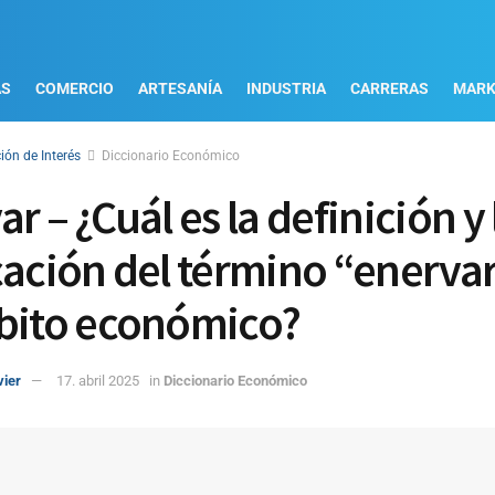
AS
COMERCIO
ARTESANÍA
INDUSTRIA
CARRERAS
MARK
ión de Interés
Diccionario Económico
r – ¿Cuál es la definición y 
cación del término “enerva
bito económico?
vier
17. abril 2025
in
Diccionario Económico