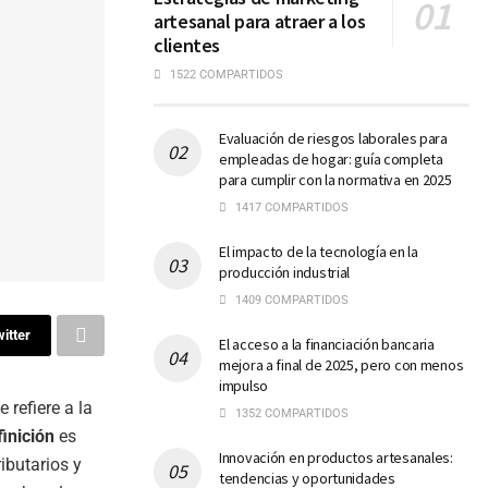
artesanal para atraer a los
clientes
1522 COMPARTIDOS
Evaluación de riesgos laborales para
empleadas de hogar: guía completa
para cumplir con la normativa en 2025
1417 COMPARTIDOS
El impacto de la tecnología en la
producción industrial
1409 COMPARTIDOS
itter
El acceso a la financiación bancaria
mejora a final de 2025, pero con menos
impulso
Se refiere a la
1352 COMPARTIDOS
finición
es
Innovación en productos artesanales:
ibutarios y
tendencias y oportunidades