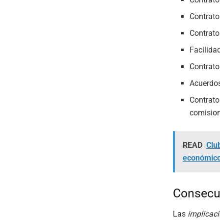
Contrato
Contrato
Facilida
Contratos
Acuerdos
Contrato
comisio
READ
Club
económic
Consecue
Las
implicac