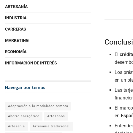
ARTESANÍA
INDUSTRIA
CARRERAS
Conclus
MARKETING
ECONOMÍA
El
crédi
desembol
INFORMACIÓN DE INTERÉS
Los prés
en un pl
Navegar por temas
Las tarj
financier
Adaptación a la modalidad remota
El marco
en
Espa
Ahorro energético
Artesanos
Entender
Artesanía
Artesanía tradicional