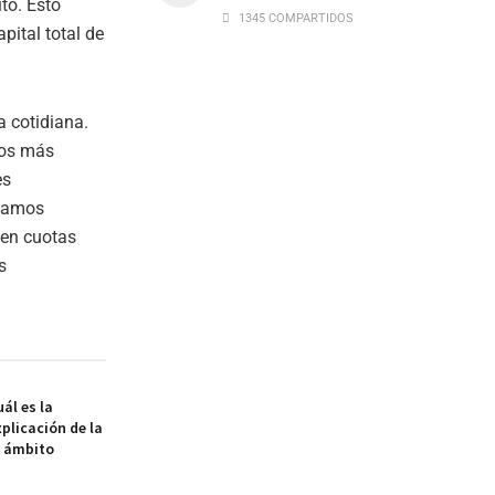
to. Esto
1345 COMPARTIDOS
pital total de
a cotidiana.
eros más
es
stamos
 en cuotas
s
ál es la
xplicación de la
l ámbito