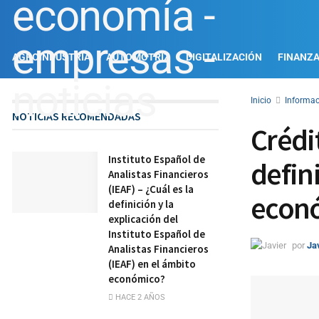
AGROINDUSTRIA
AUTOMOTRIZ
DIGITALIZACIÓN
FINANZ
Inicio
Informac
NOTICIAS RECOMENDADAS
Crédi
Instituto Español de
defin
Analistas Financieros
(IEAF) – ¿Cuál es la
econ
definición y la
explicación del
Instituto Español de
por
Ja
Analistas Financieros
(IEAF) en el ámbito
económico?
HACE 2 AÑOS