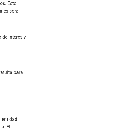
os. Esto
ales son:
 de interés y
ratuita para
.
la entidad
ca. El