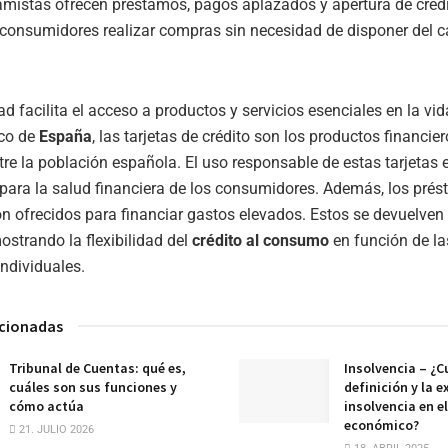
amistas ofrecen préstamos, pagos aplazados y apertura de crédi
 consumidores realizar compras sin necesidad de disponer del ca
d facilita el acceso a productos y servicios esenciales en la vid
co de
España
, las tarjetas de crédito son los productos financi
tre la población española. El uso responsable de estas tarjetas 
para la salud financiera de los consumidores. Además, los pré
n ofrecidos para financiar gastos elevados. Estos se devuelven
strando la flexibilidad del
crédito al consumo
en función de la
ndividuales.
acionadas
Tribunal de Cuentas: qué es,
Insolvencia – ¿Cu
cuáles son sus funciones y
definición y la e
cómo actúa
insolvencia en e
económico?
21. JULIO 2026