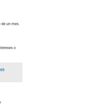
o de un mes.
ntereses o
nos
s