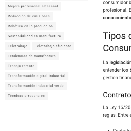
consumidor bu
Mejora profesional artesanal
profesional. 
Reducción de emisiones
conocimient
Robótica en la producción
Tipos 
Sostenibilidad en manufactura
Consu
Teletrabajo
Teletrabajo eficiente
Tendencias de manufactura
La
legislació
Trabajo remoto
entender los
Transformación digital industrial
gestión finan
Transformación industrial verde
Contrato
Técnicas artesanales
La Ley 16/20
reglas. Entre 
Contrato