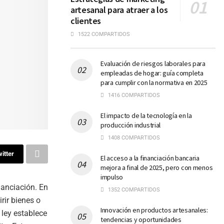
artesanal para atraer a los
clientes
1522 COMPARTIDOS
Evaluación de riesgos laborales para
empleadas de hogar: guía completa
para cumplir con la normativa en 2025
1416 COMPARTIDOS
El impacto de la tecnología en la
producción industrial
1408 COMPARTIDOS
itter
El acceso a la financiación bancaria
mejora a final de 2025, pero con menos
impulso
inanciación. En
1352 COMPARTIDOS
rir bienes o
Innovación en productos artesanales:
 ley establece
tendencias y oportunidades