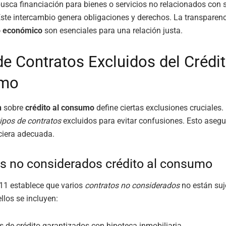
sca financiación para bienes o servicios no relacionados con 
Este intercambio genera obligaciones y derechos. La transparenc
o económico
son esenciales para una relación justa.
de Contratos Excluidos del Crédit
mo
n
sobre
crédito al consumo
define ciertas exclusiones cruciales.
tipos de contratos
excluidos para evitar confusiones. Esto aseg
ciera adecuada.
s no considerados crédito al consumo
11 establece que varios
contratos no considerados
no están suj
ellos se incluyen:
s de crédito garantizados con hipoteca inmobiliaria.