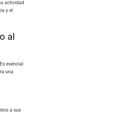
su actividad
ia y el
o al
 Es esencial
ura una
etos a sus