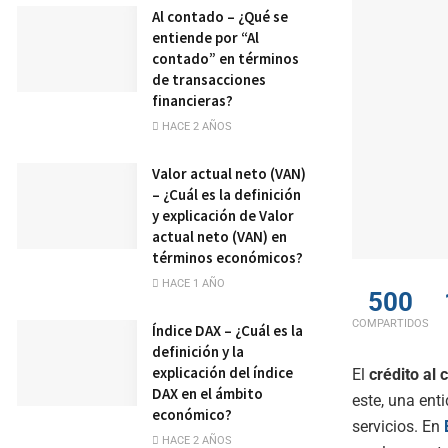
Al contado – ¿Qué se
entiende por “Al
contado” en términos
de transacciones
financieras?
HACE 2 AÑOS
Valor actual neto (VAN)
– ¿Cuál es la definición
y explicación de Valor
actual neto (VAN) en
términos económicos?
HACE 1 AÑO
500
COMPARTIDOS
Índice DAX – ¿Cuál es la
definición y la
explicación del índice
El
crédito al
DAX en el ámbito
este, una ent
económico?
servicios. En
HACE 2 AÑOS