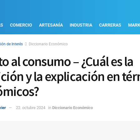
AS
COMERCIO
ARTESANÍA
INDUSTRIA
CARRERAS
MARK
ión de Interés
Diccionario Económico
to al consumo – ¿Cuál es la
ición y la explicación en té
ómicos?
vier
22. octubre 2024
in
Diccionario Económico