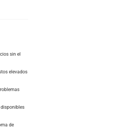
cios sin el
stos elevados
 problemas
 disponibles
toma de