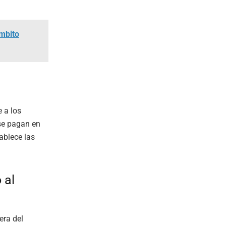
ámbito
 a los
 se pagan en
ablece las
 al
era del