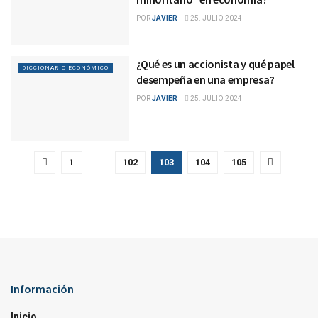
POR
JAVIER
25. JULIO 2024
¿Qué es un accionista y qué papel
DICCIONARIO ECONÓMICO
desempeña en una empresa?
POR
JAVIER
25. JULIO 2024
1
…
102
103
104
105
Información
Inicio